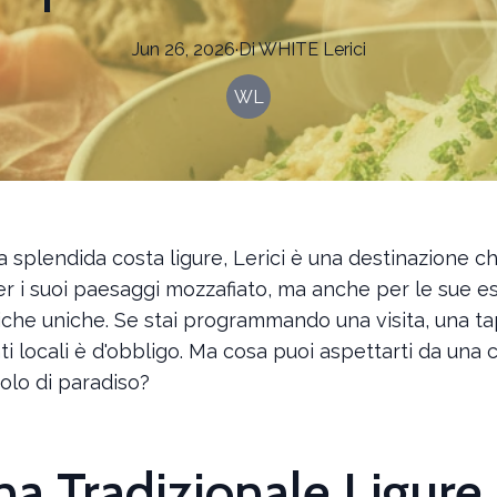
Jun 26, 2026
·
Di
WHITE
Lerici
WL
la splendida costa ligure, Lerici è una destinazione c
er i suoi paesaggi mozzafiato, ma anche per le sue e
che uniche. Se stai programmando una visita, una ta
nti locali è d'obbligo. Ma cosa puoi aspettarti da una 
olo di paradiso?
na Tradizionale Ligure