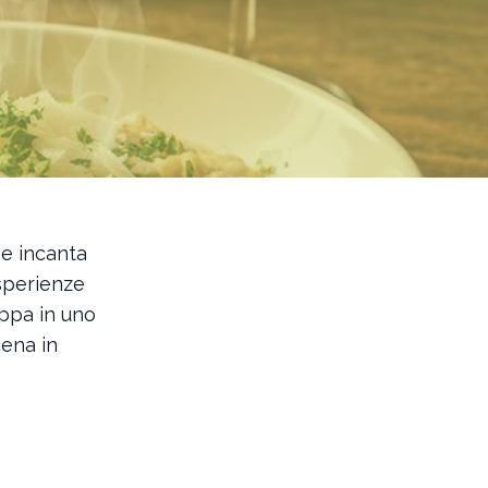
he incanta
sperienze
ppa in uno
cena in