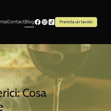
ntal
Contact
Blog
Prenota un tavolo
ici: Cosa
e