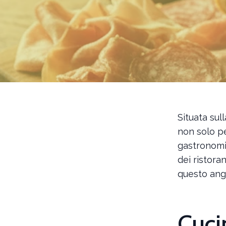
Situata sul
non solo p
gastronomi
dei ristora
questo ang
Cuci