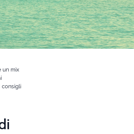
e un mix
i
 consigli
di