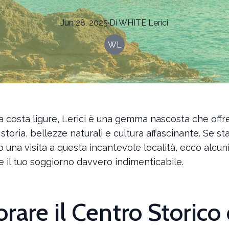
Jun 28, 2025
·
Di
WHITE
Lerici
WL
la costa ligure, Lerici è una gemma nascosta che offr
storia, bellezze naturali e cultura affascinante. Se sta
o una visita a questa incantevole località, ecco alcuni
 il tuo soggiorno davvero indimenticabile.
orare il Centro Storico 