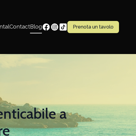
ntal
Contact
Blog
Prenota un tavolo
nticabile a
re